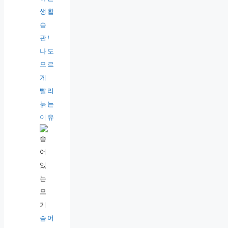
생활
습
관!
나도
모르
게
빨리
늙는
이유
숨어