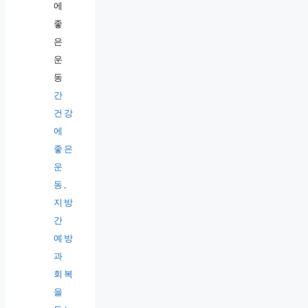
간
건강
에
좋은
운
동,
지방
간
예방
과
회복
을