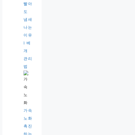
빨아
도
냄새
나는
이유
l 베
개
관리
법
가속
노화
촉진
하는