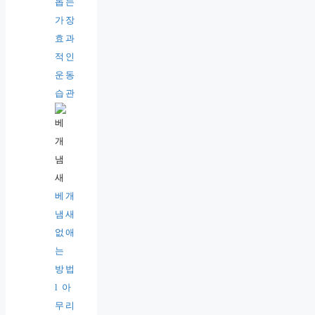
돕는
가장
효과
적인
운동
습관
베개
냄새
없애
는
방법
l 아
무리