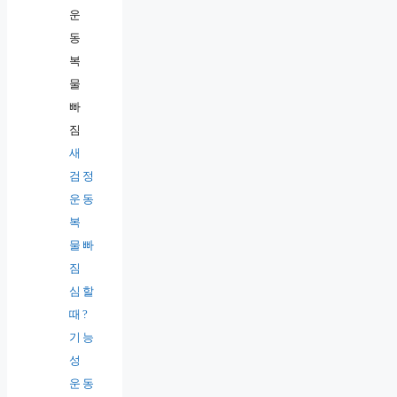
새
검정
운동
복
물빠
짐
심할
때?
기능
성
운동