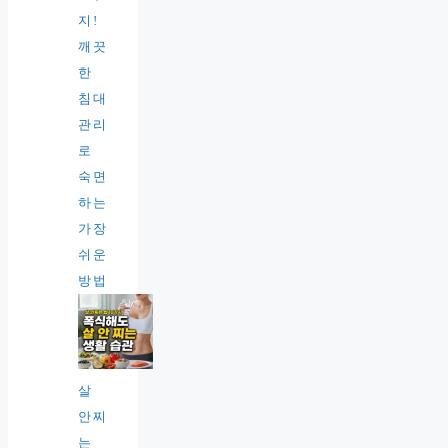
지!
깨끗
한
침대
관리
로
숙면
하는
가장
쉬운
방법
살
안찌
는