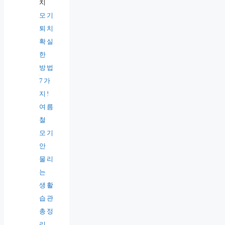
모기
퇴치
확실
한
방법
7가
지!
여름
철
모기
안
물리
는
생활
습관
총정
리