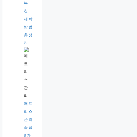
복
첫
세탁
방법
총정
리
매트
리스
관리
꿀팁
8가