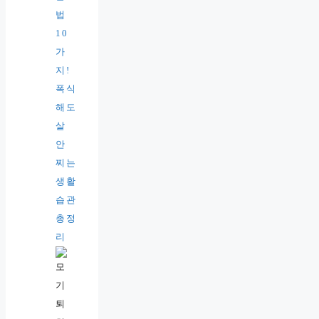
법
10
가
지!
폭식
해도
살
안
찌는
생활
습관
총정
리