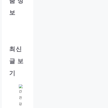
춤 정
보
최신
글 보
기