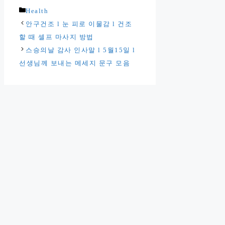
카
Health
테
안구건조 l 눈 피로 이물감 l 건조
고
할 때 셀프 마사지 방법
리
스승의날 감사 인사말 l 5월15일 l
선생님께 보내는 메세지 문구 모음