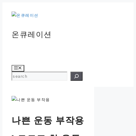
컨
텐
츠
로
온큐레이션
건
너
뛰
기
메
뉴
검색
나쁜 운동 부작용