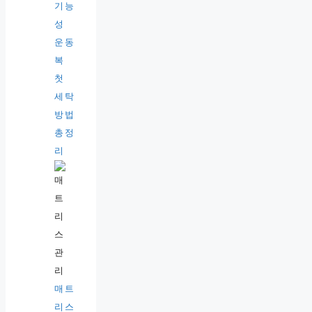
기능
성
운동
복
첫
세탁
방법
총정
리
매트
리스