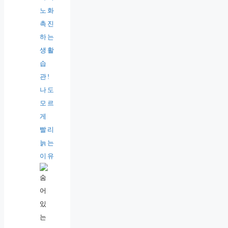
노화
촉진
하는
생활
습
관!
나도
모르
게
빨리
늙는
이유