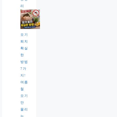
리
모기
퇴치
확실
한
방법
7가
지!
여름
철
모기
안
물리
는