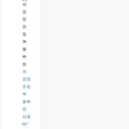
새
검정
운동
복
물빠
짐
심할
때?