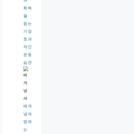
과
회복
을
돕는
가장
효과
적인
운동
습관
베개
냄새
없애
는