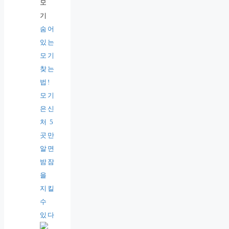
숨어
있는
모기
찾는
법!
모기
은신
처 5
곳만
알면
밤잠
을
지킬
수
있다