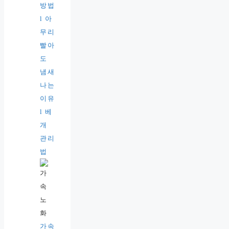
방법
l 아
무리
빨아
도
냄새
나는
이유
l 베
개
관리
법
가속