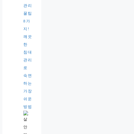
관리
꿀팁
8가
지!
깨끗
한
침대
관리
로
숙면
하는
가장
쉬운
방법