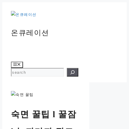
컨
텐
츠
로
온큐레이션
건
너
뛰
기
메
뉴
검색
숙면 꿀팁 l 꿀잠