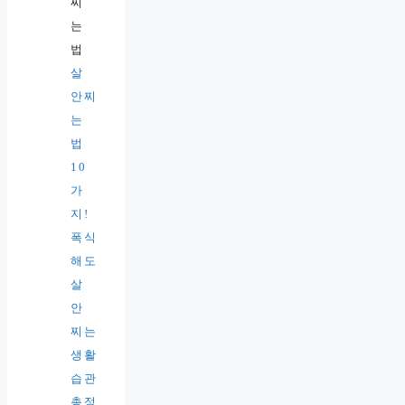
살
안찌
는
법
10
가
지!
폭식
해도
살
안
찌는
생활
습관
총정