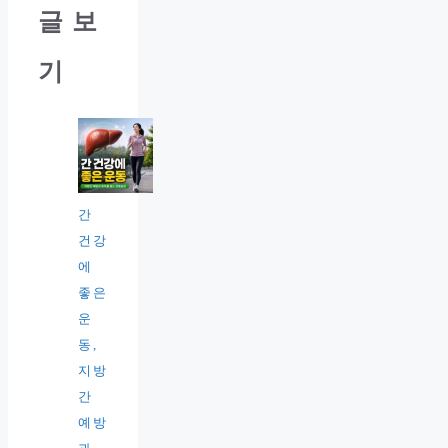
글 보
기
간
건강
에
좋은
운
동,
지방
간
예방