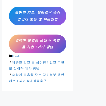
불면증 치료, 멜라토닌 숙면
영양제 효능 및 복용방법
열대야 불면증 원인 & 숙면
을 위한 7가지 방법
카
Health
테
체중별 일일 물 섭취량 l 일일 추천
고
물 섭취량 계산 방법
리
소화에 도움을 주는 차 l 복부 팽만
해소 l 과민성대장증후군