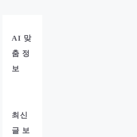
AI
맞
춤 정
보
최신
글 보