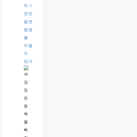
처 5
곳만
알면
밤잠
을
지킬
수
있다