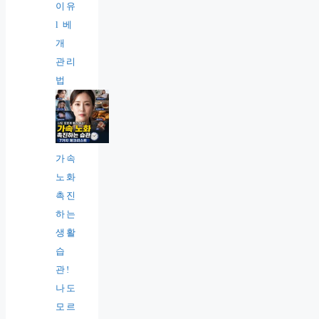
이유
l 베
개
관리
법
가속
노화
촉진
하는
생활
습
관!
나도
모르