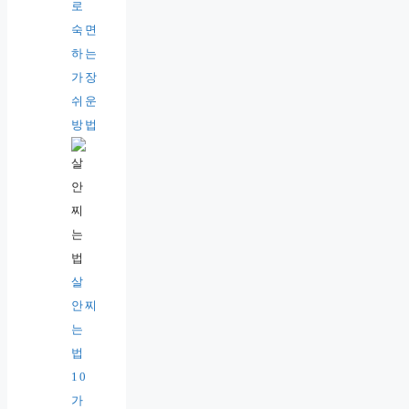
로
숙면
하는
가장
쉬운
방법
살
안찌
는
법
10
가