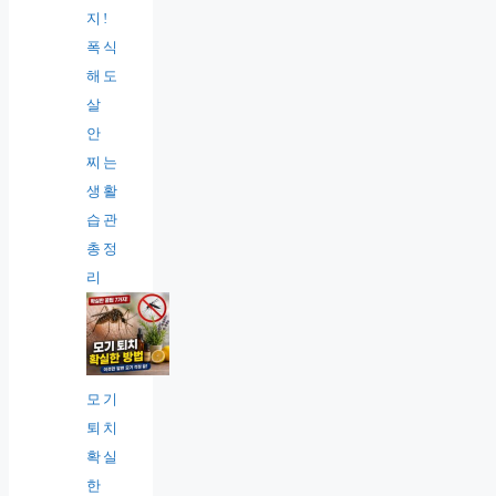
지!
폭식
해도
살
안
찌는
생활
습관
총정
리
모기
퇴치
확실
한