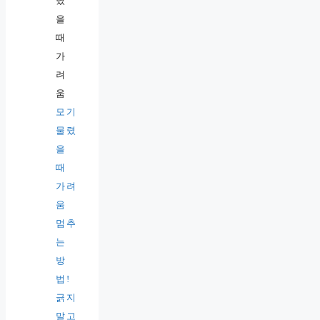
모기
물렸
을
때
가려
움
멈추
는
방
법!
긁지
말고