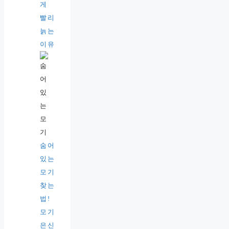
게
빨리
늙는
이유
숨어
있는
모기
찾는
법!
모기
은신