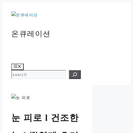
컨
텐
츠
로
온큐레이션
건
너
뛰
기
메
뉴
검색
눈 피로 l 건조한