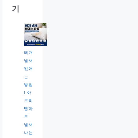
기
베개
냄새
없애
는
방법
l 아
무리
빨아
도
냄새
나는