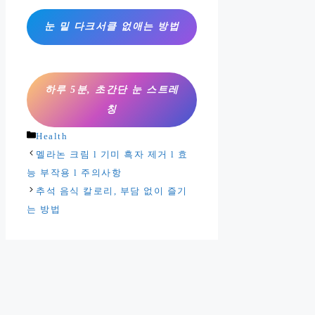
눈 밑 다크서클 없애는 방법
하루 5분, 초간단 눈 스트레
칭
카
Health
테
멜라논 크림 l 기미 흑자 제거 l 효
고
능 부작용 l 주의사항
리
추석 음식 칼로리, 부담 없이 즐기
는 방법