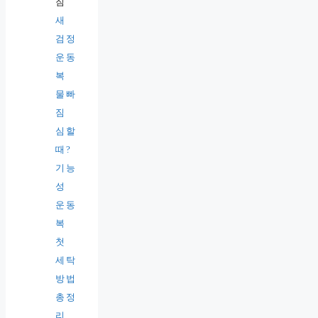
새
검정
운동
복
물빠
짐
심할
때?
기능
성
운동
복
첫
세탁
방법
총정
리