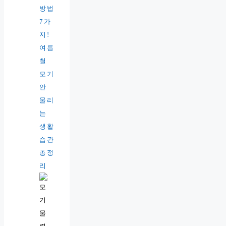
방법
7가
지!
여름
철
모기
안
물리
는
생활
습관
총정
리