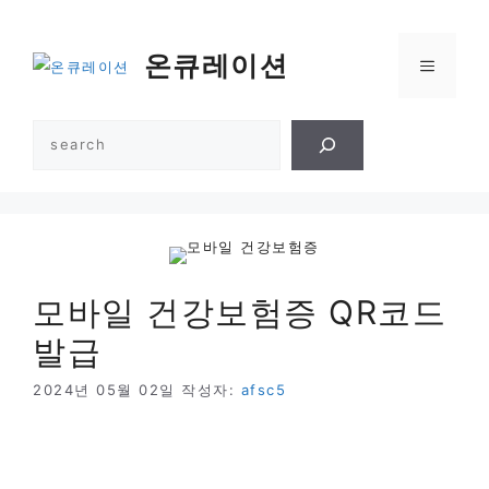
컨
텐
온큐레이션
메
츠
로
건
뉴
검
너
색
뛰
기
모바일 건강보험증 QR코드
발급
2024년 05월 02일
작성자:
afsc5