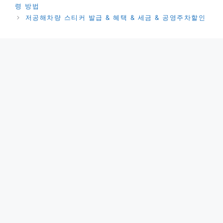
고
령 방법
리
저공해차량 스티커 발급 & 혜택 & 세금 & 공영주차할인