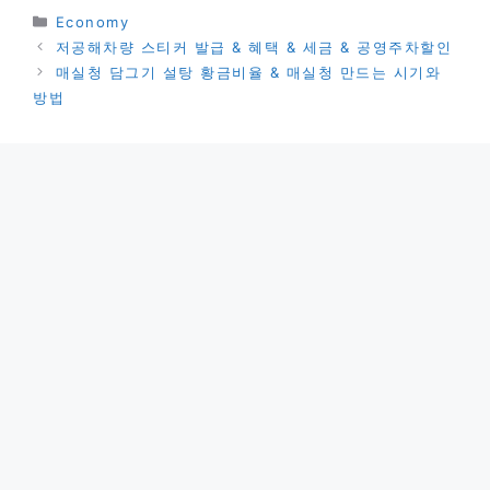
카
Economy
테
저공해차량 스티커 발급 & 혜택 & 세금 & 공영주차할인
고
매실청 담그기 설탕 황금비율 & 매실청 만드는 시기와
리
방법