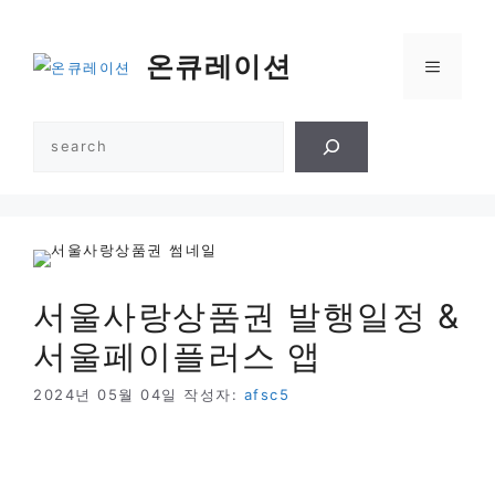
컨
텐
온큐레이션
메
츠
로
건
뉴
검
너
색
뛰
기
서울사랑상품권 발행일정 &
서울페이플러스 앱
2024년 05월 04일
작성자:
afsc5