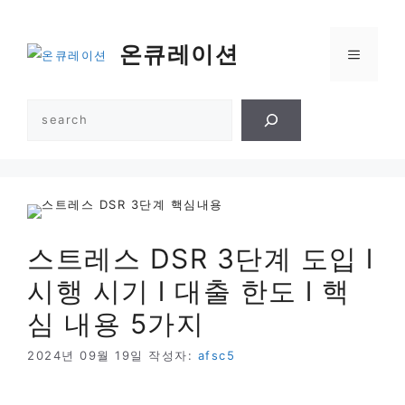
컨
텐
온큐레이션
메
츠
로
건
뉴
검
너
색
뛰
기
스트레스 DSR 3단계 도입 l
시행 시기 l 대출 한도 l 핵
심 내용 5가지
2024년 09월 19일
작성자:
afsc5