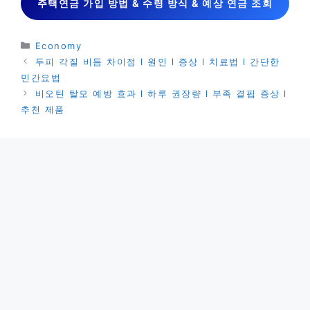
주택연금 가입 방법 & 수령 방식 & 예상 연금 조회
카
Economy
테
두피 각질 비듬 차이점 l 원인 l 증상 l 치료법 l 간단한
고
민간요법
리
비오틴 탈모 예방 효과 l 하루 권장량 l 부족 결핍 증상 l
추천 제품