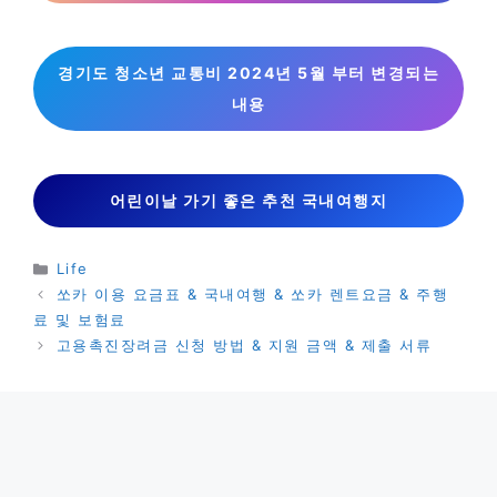
경기도 청소년 교통비 2024년 5월 부터 변경되는
내용
어린이날 가기 좋은 추천 국내여행지
카
Life
테
쏘카 이용 요금표 & 국내여행 & 쏘카 렌트요금 & 주행
고
료 및 보험료
리
고용촉진장려금 신청 방법 & 지원 금액 & 제출 서류