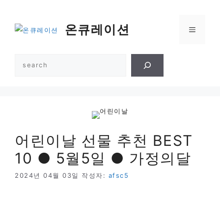
컨
텐
온큐레이션
메
츠
로
건
뉴
검
너
색
뛰
기
어린이날 선물 추천 BEST
10 ● 5월5일 ● 가정의달
2024년 04월 03일
작성자:
afsc5