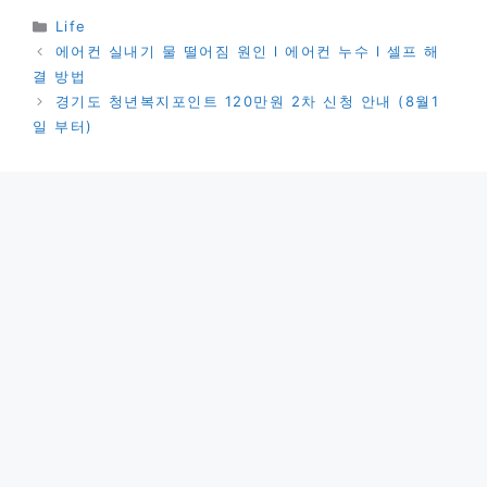
카
Life
테
에어컨 실내기 물 떨어짐 원인 l 에어컨 누수 l 셀프 해
고
결 방법
리
경기도 청년복지포인트 120만원 2차 신청 안내 (8월1
일 부터)