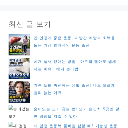
최신 글 보기
간 건강에 좋은 운동, 지방간 예방과 회복을
돕는 가장 효과적인 운동 습관
베개 냄새 없애는 방법 l 아무리 빨아도 냄새
나는 이유 l 베개 관리법
가속 노화 촉진하는 생활 습관! 나도 모르게
빨리 늙는 이유
숨어있는 모기 찾는 법! 모기 은신처 5곳만 알
면 밤잠을 지킬 수 있다
새 검정 운동복 물빠짐 심할 때? 기능성 운동