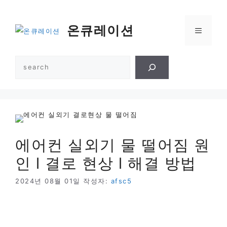
컨
텐
온큐레이션
메
츠
로
건
뉴
검
너
색
뛰
기
에어컨 실외기 물 떨어짐 원
인 l 결로 현상 l 해결 방법
2024년 08월 01일
작성자:
afsc5