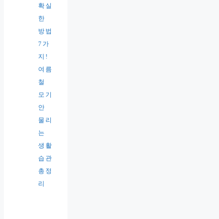
확실
한
방법
7가
지!
여름
철
모기
안
물리
는
생활
습관
총정
리