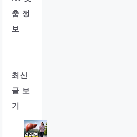
춤 정
보
최신
글 보
기