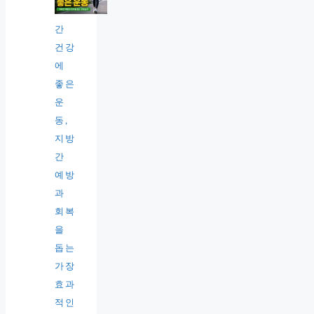
간
건강
에
좋은
운
동,
지방
간
예방
과
회복
을
돕는
가장
효과
적인