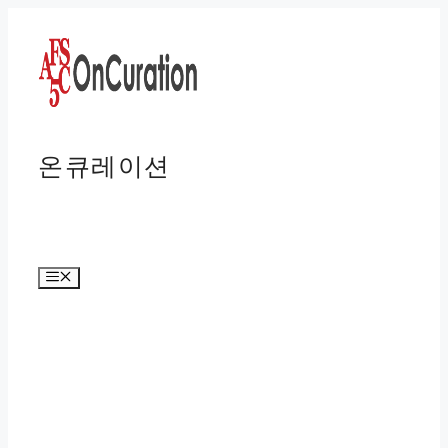
컨
텐
츠
로
건
너
온큐레이션
뛰
기
메
뉴