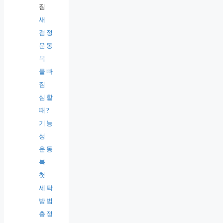
새
검정
운동
복
물빠
짐
심할
때?
기능
성
운동
복
첫
세탁
방법
총정