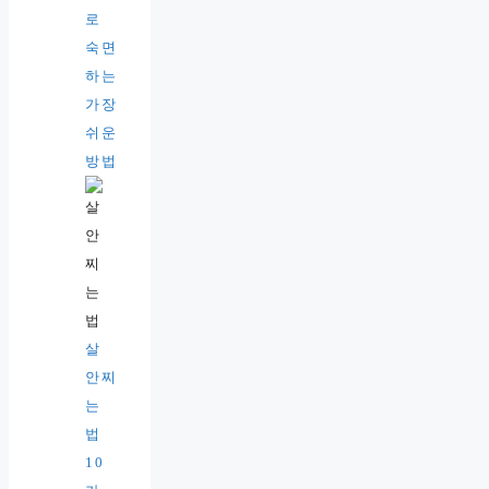
로
숙면
하는
가장
쉬운
방법
살
안찌
는
법
10