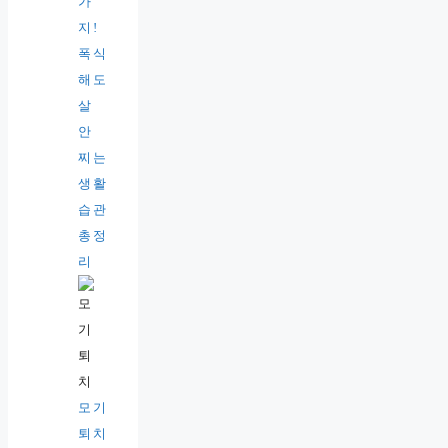
가
지!
폭식
해도
살
안
찌는
생활
습관
총정
리
모기
퇴치