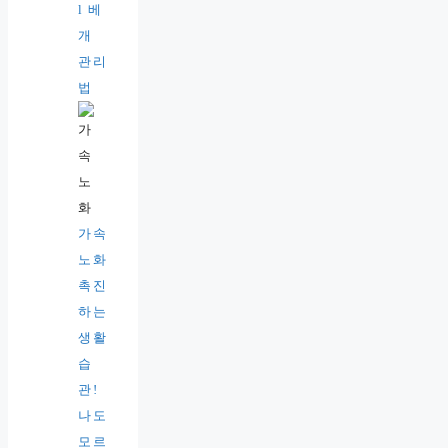
l 베
개
관리
법
가속
노화
촉진
하는
생활
습
관!
나도
모르