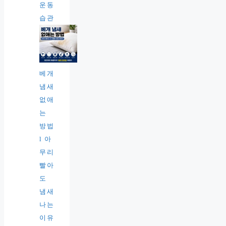
운동
습관
베개
냄새
없애
는
방법
l 아
무리
빨아
도
냄새
나는
이유