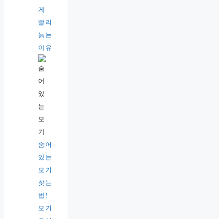
게
빨리
늙는
이유
숨어
있는
모기
찾는
법!
모기