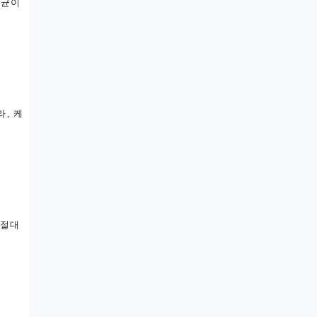
독균이
, 케
 절대