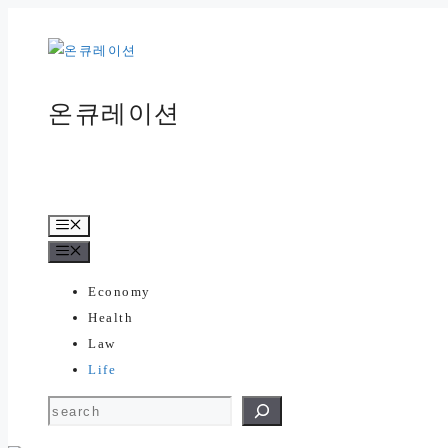
컨
텐
츠
로
온큐레이션
건
너
뛰
기
메
뉴
메
뉴
Economy
Health
Law
Life
검색