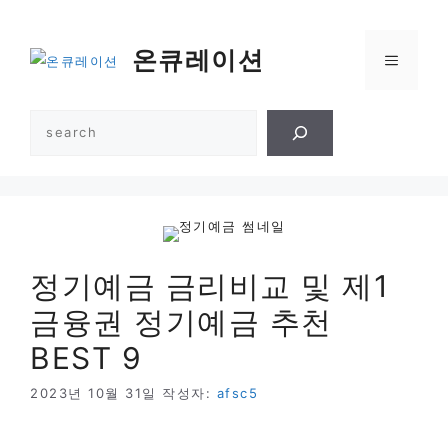
컨
텐
온큐레이션
메
츠
로
건
뉴
검
너
색
뛰
기
정기예금 금리비교 및 제1
금융권 정기예금 추천
BEST 9
2023년 10월 31일
작성자:
afsc5