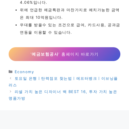
4.06%입니다.
위에 언급한 예금특판과 마찬가지로 예치가능한 금액
은 최대 10억원입니다.
우대를 받을수 있는 조건으로 급여, 카드사용, 공과금
연동을 이용할 수 있습니다.
‘
예금보험공사
‘ 홈페이지 바로가기
카
Economy
테
토요일 은행ㅣ탄력점포 찾는법ㅣ에프터뱅크ㅣ이브닝플
고
러스
리
리셀 가치 높은 디자이너 백 BEST 16, 투자 가치 높은
명품가방