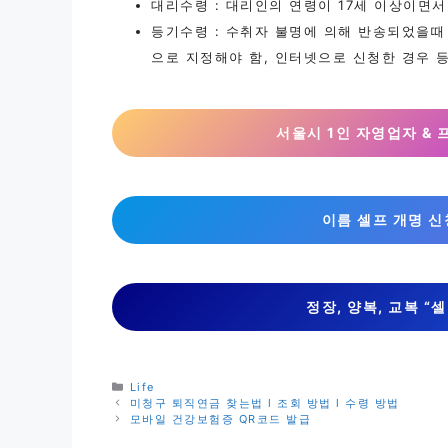
대리수령 : 대리인의 연령이 17세 이상이면
등기수령 : 수취자 불명에 의해 반송되었을
으로 지정해야 함, 인터넷으로 신청한 경우 등
서울시 1인 자영업자 &
이름 셀프 개명 신
정장, 양복, 교복 “
카
Life
테
미청구 퇴직연금 찾는법 l 조회 방법 l 수령 방법
고
모바일 건강보험증 QR코드 발급
리