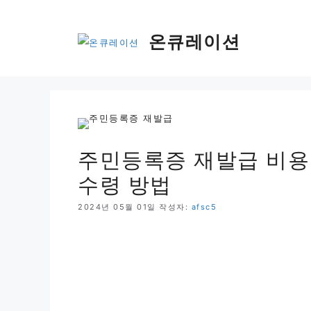
컨
텐
온큐레이션
츠
로
건
너
뛰
기
주민등록증 재발급 비용 
수령 방법
2024년 05월 01일
작성자:
afsc5