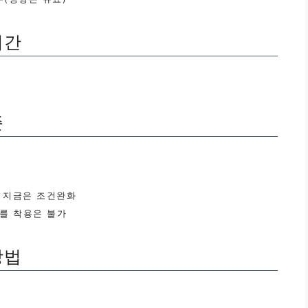
기간
준
만 지금은 조건완화
스를 착용은 불가
방법