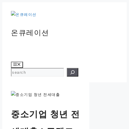
컨
텐
츠
로
온큐레이션
건
너
뛰
기
메
뉴
검색
중소기업 청년 전