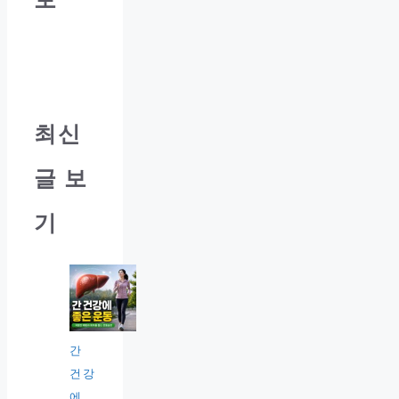
최신
글 보
기
간
건강
에