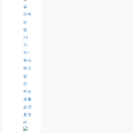
살
안찌
는
법
10
가
지!
폭식
해도
살
안
찌는
생활
습관
총정
리