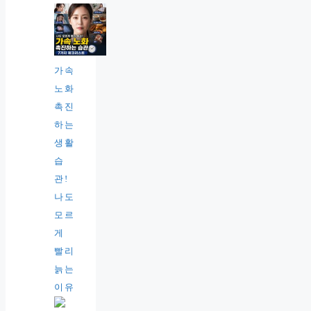
가속
노화
촉진
하는
생활
습
관!
나도
모르
게
빨리
늙는
이유