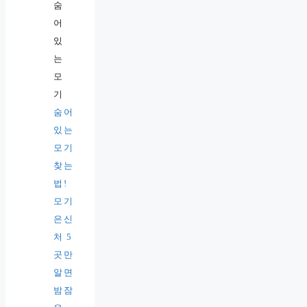
숨어
있는
모기
찾는
법!
모기
은신
처 5
곳만
알면
밤잠