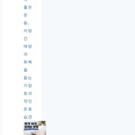
좋은
운
동,
지방
간
예방
과
회복
을
돕는
가장
효과
적인
운동
습관