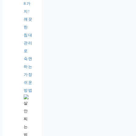
8가
지!
깨끗
한
침대
관리
로
숙면
하는
가장
쉬운
방법