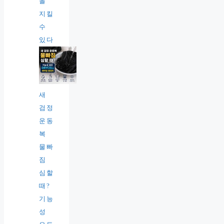
을
지킬
수
있다
새
검정
운동
복
물빠
짐
심할
때?
기능
성