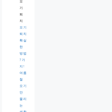
모기
퇴치
확실
한
방법
7가
지!
여름
철
모기
안
물리
는
생활