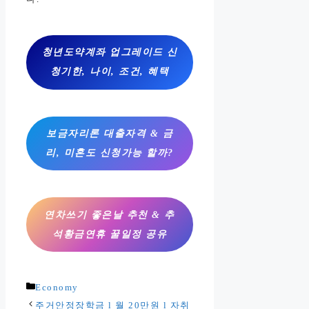
청년도약계좌 업그레이드 신
청기한, 나이, 조건, 혜택
보금자리론 대출자격 & 금
리, 미혼도 신청가능 할까?
연차쓰기 좋은날 추천 & 추
석황금연휴 꿀일정 공유
카
Economy
테
주거안정장학금 l 월 20만원 l 자취