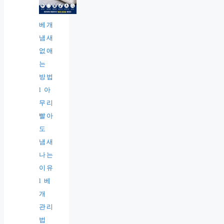
베개
냄새
없애
는
방법
l 아
무리
빨아
도
냄새
나는
이유
l 베
개
관리
법