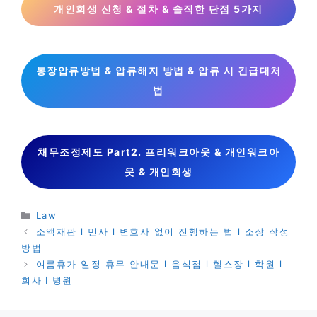
개인회생 신청 & 절차 & 솔직한 단점 5가지
통장압류방법 & 압류해지 방법 & 압류 시 긴급대처
법
채무조정제도 Part2. 프리워크아웃 & 개인워크아
웃 & 개인회생
카
Law
테
소액재판 l 민사 l 변호사 없이 진행하는 법 l 소장 작성
고
방법
리
여름휴가 일정 휴무 안내문 l 음식점 l 헬스장 l 학원 l
회사ㅣ병원