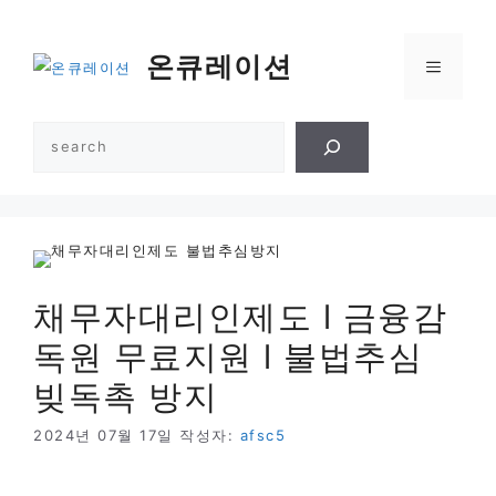
컨
텐
온큐레이션
메
츠
로
건
뉴
검
너
색
뛰
기
채무자대리인제도 l 금융감
독원 무료지원 l 불법추심
빚독촉 방지
2024년 07월 17일
작성자:
afsc5