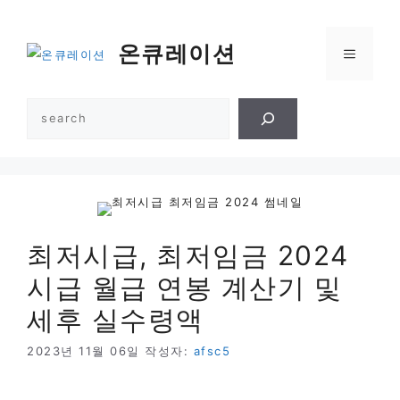
컨
텐
온큐레이션
메
츠
로
건
뉴
검
너
색
뛰
기
최저시급, 최저임금 2024
시급 월급 연봉 계산기 및
세후 실수령액
2023년 11월 06일
작성자:
afsc5