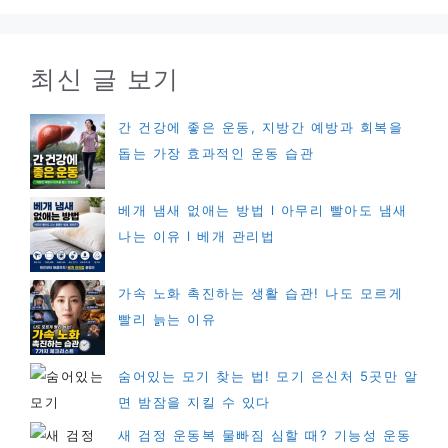
최신 글 보기
간 건강에 좋은 운동, 지방간 예방과 회복을
돕는 가장 효과적인 운동 습관
베개 냄새 없애는 방법 l 아무리 빨아도 냄새
나는 이유 l 베개 관리법
가속 노화 촉진하는 생활 습관! 나도 모르게
빨리 늙는 이유
숨어있는 모기 찾는 법! 모기 은신처 5곳만 알
면 밤잠을 지킬 수 있다
새 검정 운동복 물빠짐 심할 때? 기능성 운동