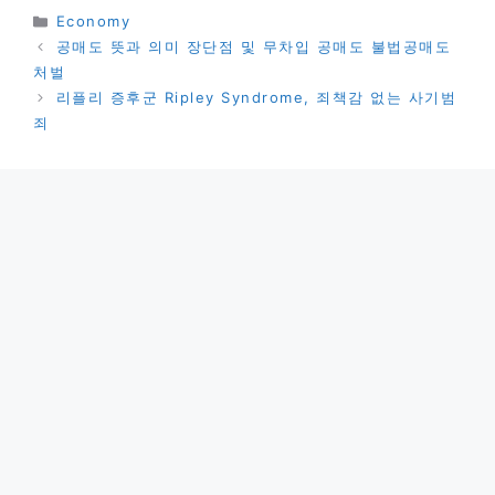
카
Economy
테
공매도 뜻과 의미 장단점 및 무차입 공매도 불법공매도
고
처벌
리
리플리 증후군 Ripley Syndrome, 죄책감 없는 사기범
죄