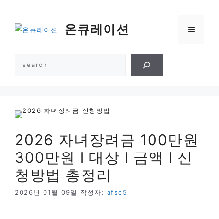
컨
텐
온큐레이션
메
츠
로
건
뉴
검
너
색
뛰
기
2026 자녀장려금 100만원
300만원 l 대상 l 금액 l 신
청방법 총정리
2026년 01월 09일
작성자:
afsc5