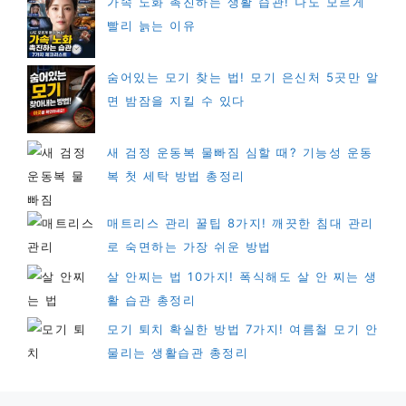
가속 노화 촉진하는 생활 습관! 나도 모르게
빨리 늙는 이유
숨어있는 모기 찾는 법! 모기 은신처 5곳만 알
면 밤잠을 지킬 수 있다
새 검정 운동복 물빠짐 심할 때? 기능성 운동
복 첫 세탁 방법 총정리
매트리스 관리 꿀팁 8가지! 깨끗한 침대 관리
로 숙면하는 가장 쉬운 방법
살 안찌는 법 10가지! 폭식해도 살 안 찌는 생
활 습관 총정리
모기 퇴치 확실한 방법 7가지! 여름철 모기 안
물리는 생활습관 총정리