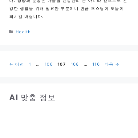
다. 영양과 운동은 가을철 건강관리 뿐 아니라 앞으로도 건
강한 생활을 위해 필요한 부분이니 만큼 포스팅이 도움이
되시길 바랍니다.
카
Health
테
고
리
페
페
페
페
페
←
이전
1
…
106
107
108
…
116
다음
→
이
이
이
이
이
지
지
지
지
지
AI
맞춤 정보