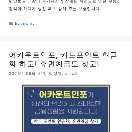
위담보권과 같이 등기사항외 잠재된 위험으로 인한 부동산
권리에 하자가 생길 때 보상해 주는 보험입니다.
카
Economy
테
고
리
어카운트인포, 카드포인트 현금
화 하고! 휴면예금도 찾고!
2023년 09월 04일
작성자:
afsc5