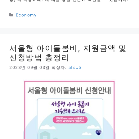
카
Economy
테
고
리
서울형 아이돌봄비, 지원금액 및
신청방법 총정리
2023년 09월 03일
작성자:
afsc5