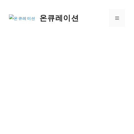
컨
텐
온큐레이션
메
츠
로
건
뉴
너
뛰
기