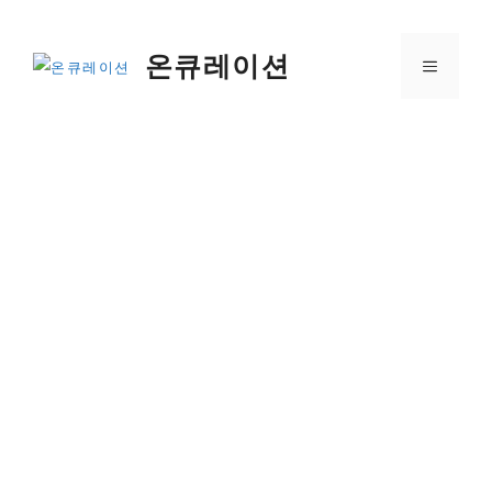
컨
텐
온큐레이션
메
츠
로
건
뉴
너
뛰
기