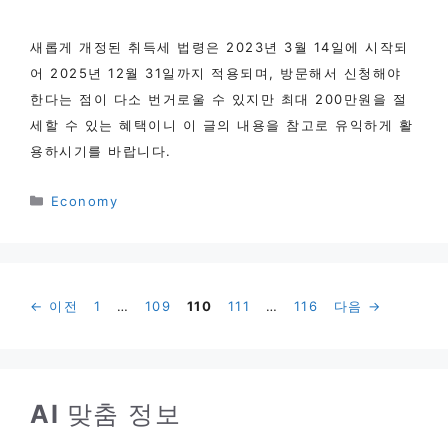
새롭게 개정된 취득세 법령은 2023년 3월 14일에 시작되
어 2025년 12월 31일까지 적용되며, 방문해서 신청해야
한다는 점이 다소 번거로울 수 있지만 최대 200만원을 절
세할 수 있는 혜택이니 이 글의 내용을 참고로 유익하게 활
용하시기를 바랍니다.
카
Economy
테
고
리
페
페
페
페
페
←
이전
1
…
109
110
111
…
116
다음
→
이
이
이
이
이
지
지
지
지
지
AI
맞춤 정보