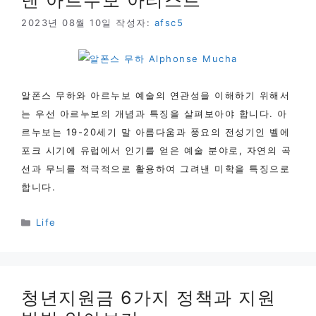
2023년 08월 10일
작성자:
afsc5
알폰스 무하와 아르누보 예술의 연관성을 이해하기 위해서
는 우선 아르누보의 개념과 특징을 살펴보아야 합니다. 아
르누보는 19-20세기 말 아름다움과 풍요의 전성기인 벨에
포크 시기에 유럽에서 인기를 얻은 예술 분야로, 자연의 곡
선과 무늬를 적극적으로 활용하여 그려낸 미학을 특징으로
합니다.
카
Life
테
고
리
청년지원금 6가지 정책과 지원