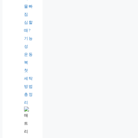
물빠
짐
심할
때?
기능
성
운동
복
첫
세탁
방법
총정
리