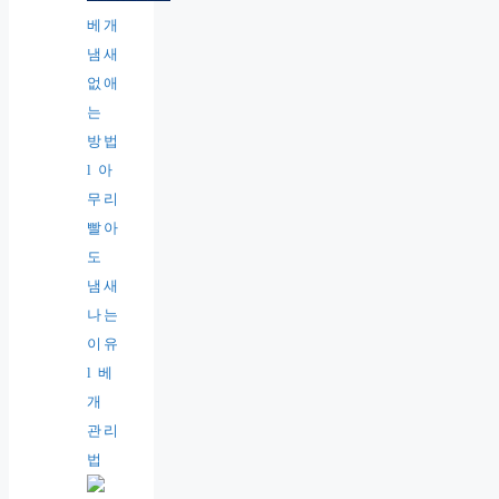
베개
냄새
없애
는
방법
l 아
무리
빨아
도
냄새
나는
이유
l 베
개
관리
법