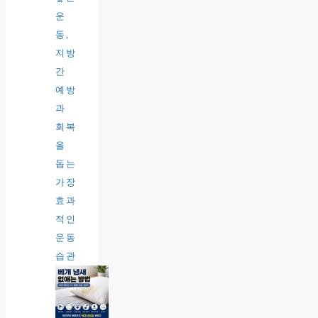
운
동,
지방
간
예방
과
회복
을
돕는
가장
효과
적인
운동
습관