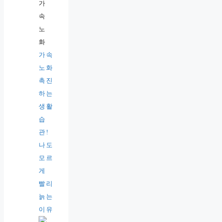
가속
노화
촉진
하는
생활
습
관!
나도
모르
게
빨리
늙는
이유