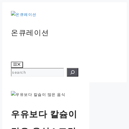
컨
텐
츠
로
온큐레이션
건
너
뛰
기
메
뉴
검색
우유보다 칼슘이