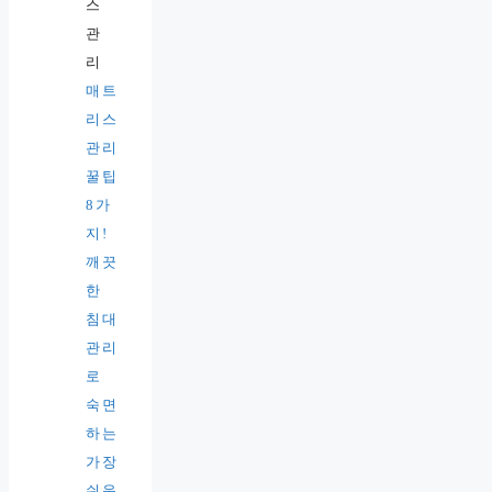
매트
리스
관리
꿀팁
8가
지!
깨끗
한
침대
관리
로
숙면
하는
가장
쉬운