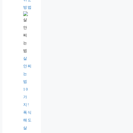
방법
살
안찌
는
법
10
가
지!
폭식
해도
살