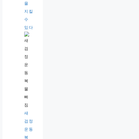
을
지킬
수
있다
새
검정
운동
복