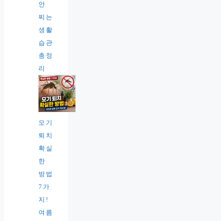
안
찌는
생활
습관
총정
리
모기
퇴치
확실
한
방법
7가
지!
여름