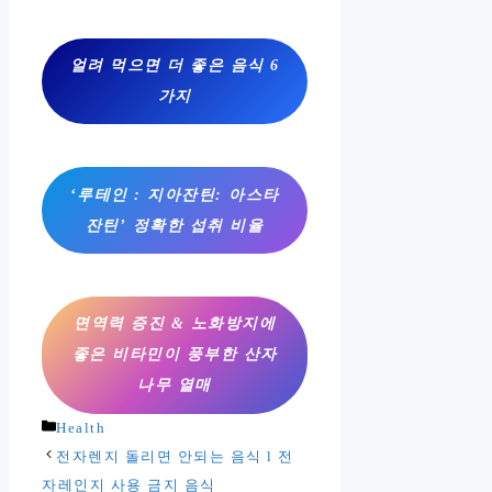
얼려 먹으면 더 좋은 음식 6
가지
‘루테인 : 지아잔틴: 아스타
잔틴’ 정확한 섭취 비율
면역력 증진 & 노화방지에
좋은 비타민이 풍부한 산자
나무 열매
카
Health
테
전자렌지 돌리면 안되는 음식 l 전
고
자레인지 사용 금지 음식