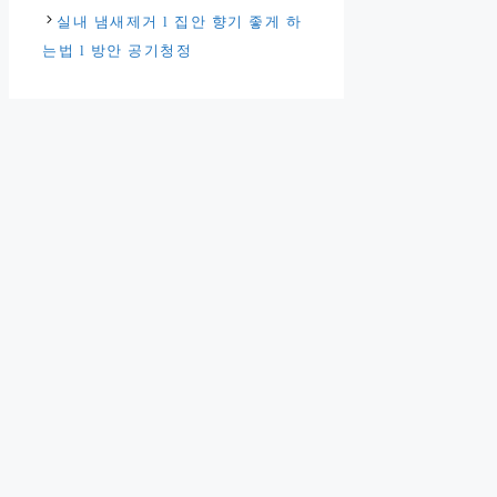
리
실내 냄새제거 l 집안 향기 좋게 하
는법 l 방안 공기청정