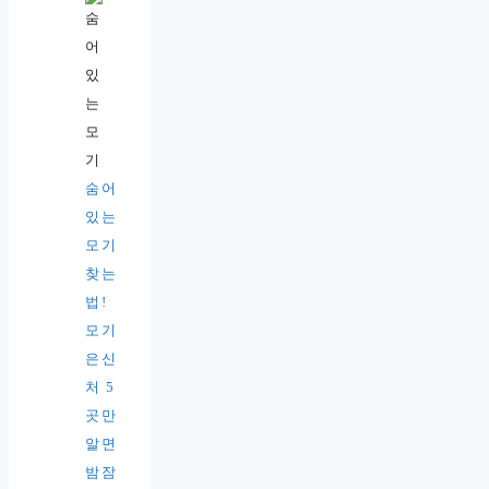
숨어
있는
모기
찾는
법!
모기
은신
처 5
곳만
알면
밤잠