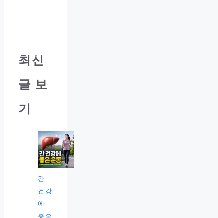
최신
글 보
기
간
건강
에
좋은